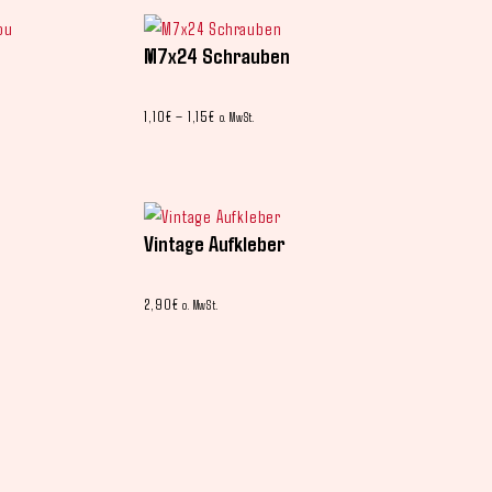
M7x24 Schrauben
1,10
€
–
1,15
€
o. MwSt.
Vintage Aufkleber
2,90
€
o. MwSt.