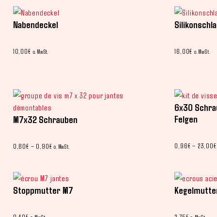
Nabendeckel
Silikonschl
10,00
€
16,00
€
o. MwSt.
o. MwSt.
6x30 Schrau
Felgen
M7x32 Schrauben
0,96
€
–
23,00
€
0,80
€
–
0,90
€
o. MwSt.
Stoppmutter M7
Kegelmutter
0,40
€
2,75
€