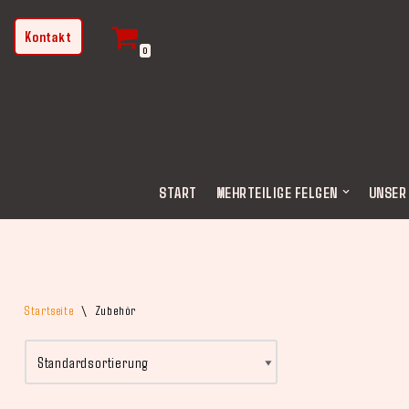
Kontakt
Zum
0
Inhalt
springen
START
MEHRTEILIGE FELGEN
UNSER
Startseite
\
Zubehör