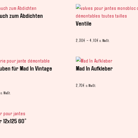
auch zum Abdichten
Ventile
2,30
€
–
4,10
€
o. MwSt.
ben für Mad In Vintage
Mad In Aufkleber
2,70
€
o. MwSt.
o. MwSt.
 12x125 60°