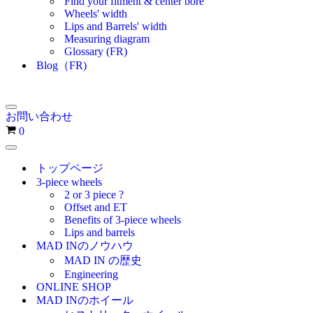
Find your fitment & center bore
Wheels' width
Lips and Barrels' width
Measuring diagram
Glossary (FR)
Blog（FR)
ナ
お問い合わせ
ビ
お
0
ゲ
買
ー
ナ
い
シ
ビ
トップページ
物
ョ
ゲ
3-piece wheels
ン
カ
ー
2 or 3 piece ?
メ
シ
ゴ
Offset and ET
ニ
ョ
Benefits of 3-piece wheels
ュ
ン
Lips and barrels
ー
メ
MAD INのノウハウ
ニ
MAD IN の歴史
ュ
Engineering
ー
ONLINE SHOP
MAD INのホイール