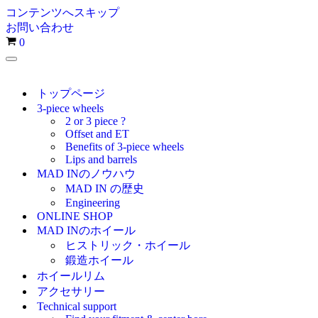
コンテンツへスキップ
お問い合わせ
お
0
買
ナ
い
ビ
物
ゲ
トップページ
カ
ー
3-piece wheels
シ
ゴ
2 or 3 piece ?
ョ
Offset and ET
ン
Benefits of 3-piece wheels
メ
Lips and barrels
ニ
MAD INのノウハウ
ュ
MAD IN の歴史
ー
Engineering
ONLINE SHOP
MAD INのホイール
ヒストリック・ホイール
鍛造ホイール
ホイールリム
アクセサリー
Technical support