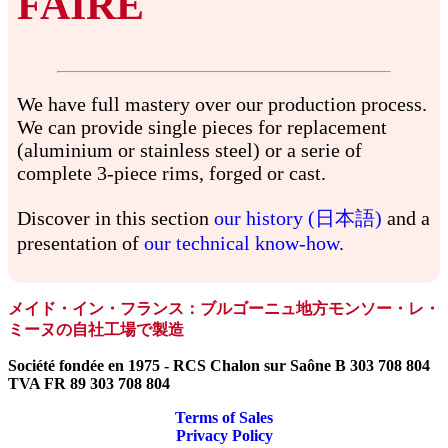
FAIRE
We have full mastery over our production process.
We can provide single pieces for replacement
(aluminium or stainless steel) or a serie of
complete 3-piece rims, forged or cast.
Discover in this section
our history (日本語)
and a
presentation of
our technical know-how
.
メイド・イン・フランス：ブルゴーニュ地方モンソー・レ・
ミーヌの自社工場で製造
Société fondée en 1975 - RCS Chalon sur Saône B 303 708 804
TVA FR 89 303 708 804
Terms of Sales
Privacy Policy