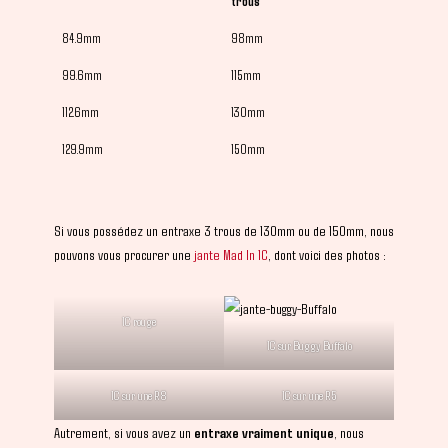
trous
84.9mm
98mm
99.6mm
115mm
112.6mm
130mm
129.9mm
150mm
Si vous possédez un entraxe 3 trous de 130mm ou de 150mm, nous
pouvons vous procurer une
jante Mad In 1C
, dont voici des photos :
1C rouge
1C sur Buggy Buffalo
1C sur une R8
1C sur une R5
Autrement, si vous avez un
entraxe vraiment unique
, nous