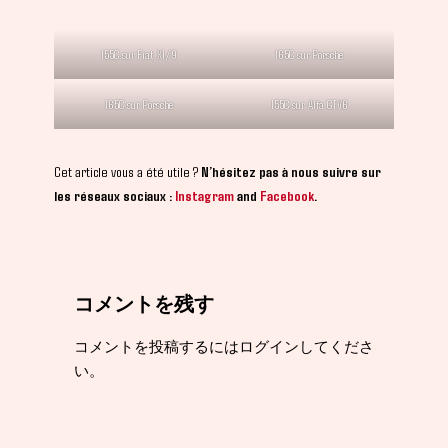
155C sur Fiat X1/9
165C sur Porsche
165C sur Porsche
155C sur Alfa GTV6
Cet article vous a été utile ?
N’hésitez pas à nous suivre sur
les réseaux sociaux :
Instagram
and
Facebook
.
コメントを残す
コメントを投稿するには
ログイン
してくださ
い。