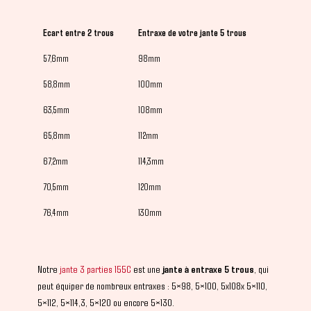
Ecart entre 2 trous
Entraxe de votre jante 5 trous
57,6mm
98mm
58,8mm
100mm
63,5mm
108mm
65,8mm
112mm
67,2mm
114,3mm
70,5mm
120mm
76,4mm
130mm
Notre
jante 3 parties 155C
est une
jante à entraxe 5 trous
, qui
peut équiper de nombreux entraxes : 5×98, 5×100, 5x108x 5×110,
5×112, 5×114,3, 5×120 ou encore 5×130.