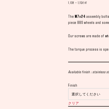
1,10
€
–
1,15
€
HT
The
M7x24
assembly bolts
piece BBS wheels and some
Our screws are made of
st
The torque process is spe
Available finish : stainless 
Finish
クリア