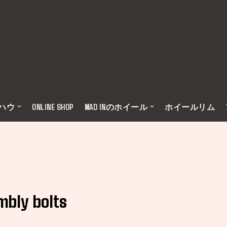
ウハウ
ONLINE SHOP
MAD INのホイール
ホイールリム
bly bolts