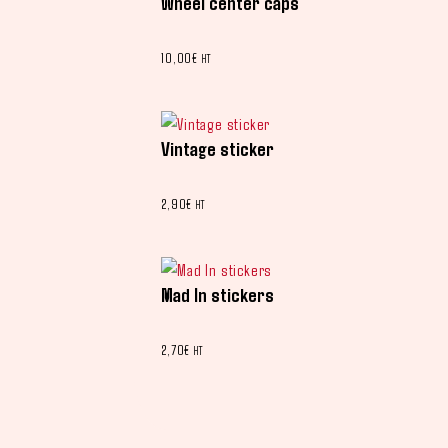
Wheel center caps
10,00
€
HT
Vintage sticker
2,90
€
HT
Mad In stickers
2,70
€
HT