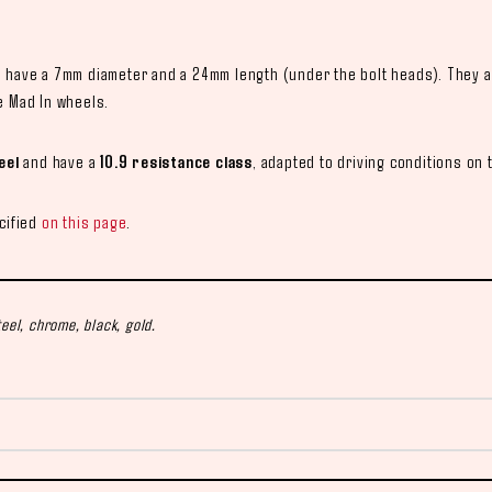
 have a 7mm diameter and a 24mm length (under the bolt heads). They 
 Mad In wheels.
eel
and have a
10.9 resistance class
, adapted to driving conditions on 
cified
on this page
.
steel, chrome, black, gold.