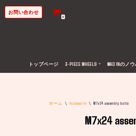
お問い合わせ
コ
0
ン
テ
ン
ツ
へ
ス
トップページ
3-PIECE WHEELS
MAD INのノ
キ
ッ
プ
ホーム
\
Accessoire
\
M7x24 assembly bolts
M7x24 assem