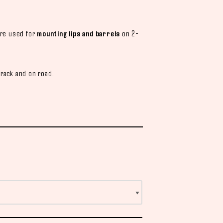
are used for
mounting lips and barrels
on 2-
track and on road.