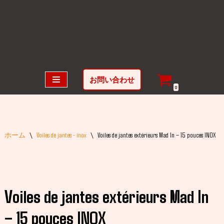
コ
ン
テ
ン
ツ
お問い合わせ
へ
0
ス
キ
ッ
ホーム
\
Voiles de jantes - inox
\
Voiles de jantes extérieurs Mad In – 15 pouces INOX
プ
Voiles de jantes extérieurs Mad In
– 15 pouces INOX