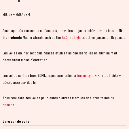
216,16
€
–
259,46
€
HT
Aussi appelés couronnes ou flasques, les voiles de jante extérieurs en inox en
15
inch wheels
Mad In wheels such as the
15C
,
15C Light
et autres jantes en 15 pouces.
Les voiles en inox sont plus denses et plus fins que les voiles en aluminium et
nécessitent moins d’entretien.
Les voiles sont en
inox 304L
, repoussés selon la
technologie
« RimTec Inside »
développée par Mad In.
Nous réalisons des voiles pour jantes d’autres marques et autres tailles
on
demand
.
Largeur de voile