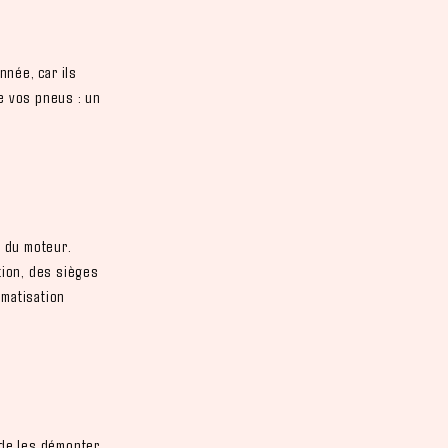
nnée, car ils
de vos pneus : un
e du moteur.
ation, des sièges
imatisation
 de les démonter