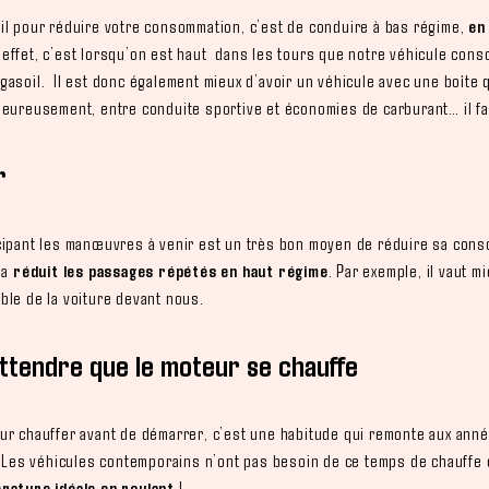
il pour réduire votre consommation, c’est de conduire à bas régime,
en
n effet, c’est lorsqu’on est haut dans les tours que notre véhicule co
gasoil. Il est donc également mieux d’avoir un véhicule avec une boîte 
heureusement, entre conduite sportive et économies de carburant… il fau
r
cipant les manœuvres à venir est un très bon moyen de réduire sa con
la
réduit les passages répétés en haut régime
. Par exemple, il vaut m
ble de la voiture devant nous.
attendre que le moteur se chauffe
ur chauffer avant de démarrer, c’est une habitude qui remonte aux ann
 ! Les véhicules contemporains n’ont pas besoin de ce temps de chauffe
érature idéale en roulant
!