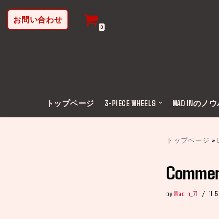
お問い合わせ
コ
0
ン
テ
ン
ツ
へ
ス
トップページ
3-PIECE WHEELS
MAD INのノ
キ
ッ
プ
トップページ
»
Commen
by
Madin_71
11 