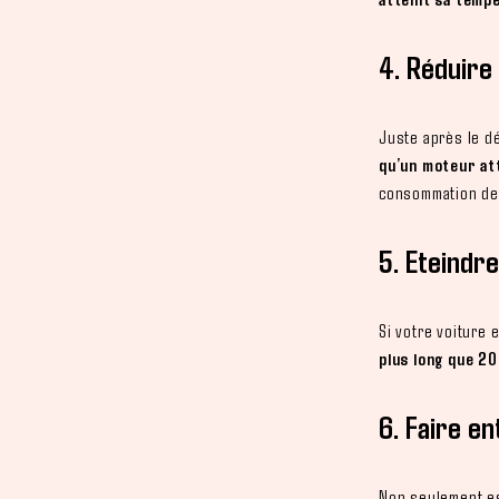
4. Réduire
Juste après le d
qu’un moteur at
consommation de
5. Eteindr
Si votre voiture 
plus long que 20
6. Faire e
Non seulement es