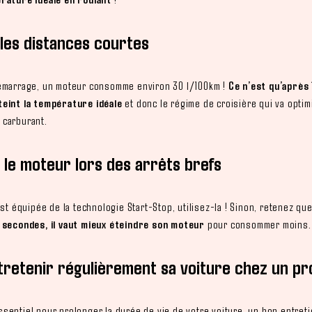
 les distances courtes
émarrage, un moteur consomme environ 30 l/100km !
Ce n’est qu’après
teint la température idéale
et donc le régime de croisière qui va optim
 carburant.
e le moteur lors des arrêts brefs
est équipée de la technologie Start-Stop, utilisez-la ! Sinon, retenez qu
 secondes, il vaut mieux éteindre son moteur
pour consommer moins.
ntretenir régulièrement sa voiture chez un pr
sentiel pour prolonger la durée de vie de votre voiture, un bon entreti