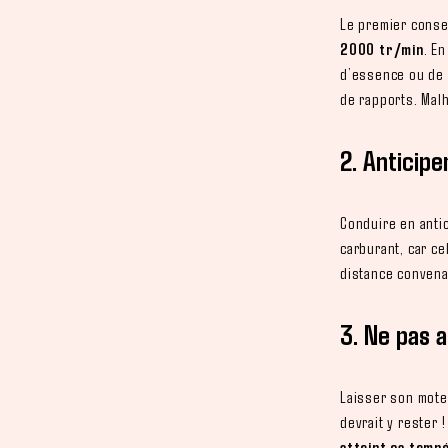
Le premier conse
2000 tr/min
. E
d’essence ou de 
de rapports. Mal
2. Anticipe
Conduire en anti
carburant, car ce
distance convena
3. Ne pas 
Laisser son mote
devrait y rester
atteint sa temp