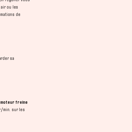
 air ou les
mmations de
arder sa
 moteur freine
r/min. sur les