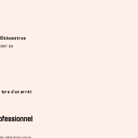
 10kilomètres
iser sa
e
lors d’un arrêt
ofessionnel
en régulier vous