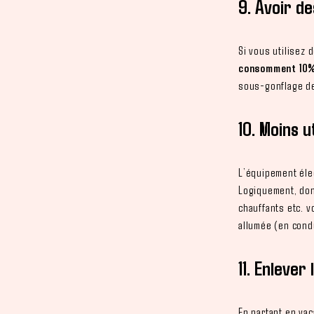
9. Avoir d
Si vous utilisez 
consomment 10% 
sous-gonflage d
10. Moins u
L’équipement élec
Logiquement, donc
chauffants etc. v
allumée (en condu
11. Enlever
En partant en vac