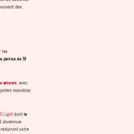
souvent des
r les
s jantes de 10
e wheels
, avec
s jantes monobloc
5C Light
dont
le
 L’aluminium
 réduiront votre