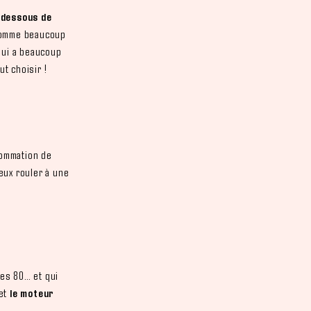
 dessous de
nsomme beaucoup
qui a beaucoup
t choisir !
sommation de
ieux rouler à une
ées 80… et qui
 et
le moteur