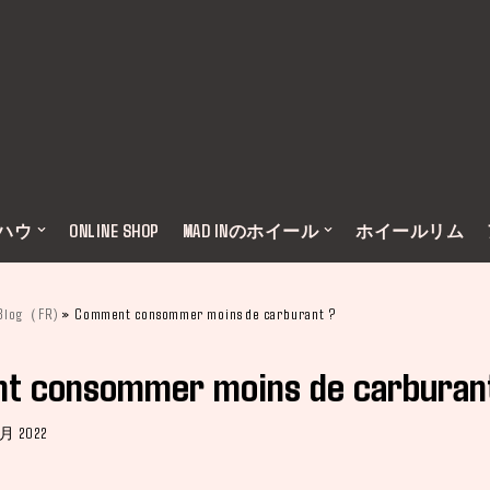
ウハウ
ONLINE SHOP
MAD INのホイール
ホイールリム
Blog（FR)
»
Comment consommer moins de carburant ?
t consommer moins de carburan
5月 2022