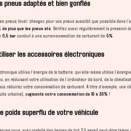
es pneus adaptés et bien gonflés
des pneus hiver, changez pour vos pneus aussitôt que possible dans l’a
de plus que les pneus été
. Vérifiez aussi régulièrement la pression 
e
0,5 bar
conduit à une surconsommation de carburant de
5%
.
tiliser les accessoires électroniques
tronique utilise l’énergie de la batterie, qui elle-même utilise l’énergi
, en réduisant votre utilisation de l’ordinateur de bord, de la climatis
ous réduirez votre consommation de carburant. A titre d’exemple, une cl
ite urbaine), a
ugmente votre consommation de 10 à 30%
!
 le poids superflu de votre véhicule
ances vous avez installé des barres de toit ? Il serait peut-être temps