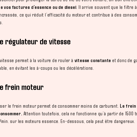
e vos factures d’essence ou de diesel
. Il arrive souvent que le filtre à
ncrassés, ce qui réduit l’efficacité du moteur et contribue à des conso
s.
 le régulateur de vitesse
vitesse permet à la voiture de rouler à
vitesse constante
et donc de g
ble, en évitant les à-coups ou les décélérations.
 le frein moteur
liser le frein moteur permet de consommer moins de carburant.
Le frein
 consommer.
Attention toutefois, cela ne fonctionne qu’à partir de 1500 t
r/min. sur les moteurs essence. En-dessous, cela peut être dangereux.