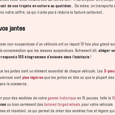
coût de vos trajets en voiture au quotidien
… De même, on transporte 
ans notre coffre, ce qui n’aide pas à réduire la facture carburant…
 vos jantes
ses non-suspendues d’un véhicule ont un impact 10 fois plus grand su
la consommation que les masses suspendues. Autrement dit,
alléger vo
respond à 100 kilogrammes d’enlevés dans l’habitacle
!
que les jantes sont un élément essentiel de chaque véhicule. Les
3-piec
aluminium sont
plus légères
que les jantes en tôle ou que la plupart de
dans le commerce.
er pour des modèles de notre
gamme historique
en 15 pouces, telle la
1
imisé
ou bien carrément des
tailored forged wheels
pour votre véhicule.
nse et résistant, ce qui permet de créer des modèles fins et légers qui