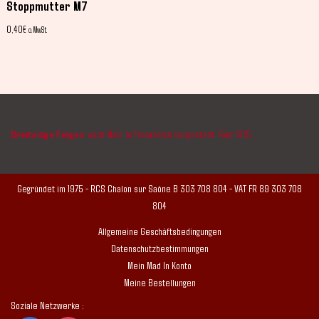
Stoppmutter M7
0,40
€
o. MwSt.
Dreiteilige Felgen
, nach Maß. In Frankreich hergestellt. Seit 1975.
Gegründet im 1975 - RCS Chalon sur Saône B 303 708 804 - VAT FR 89 303 708
804
Allgemeine Geschäftsbedingungen
Datenschutzbestimmungen
Mein Mad In Konto
Meine Bestellungen
Soziale Netzwerke :