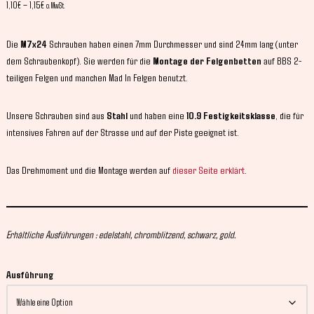
1,10
€
–
1,15
€
o. MwSt.
Die
M7x24
Schrauben haben einen 7mm Durchmesser und sind 24mm lang (unter
dem Schraubenkopf). Sie werden für die
Montage der Felgenbetten
auf BBS 2-
teiligen Felgen und manchen Mad In Felgen benutzt.
Unsere Schrauben sind aus
Stahl
und haben eine
10.9 Festigkeitsklasse
, die für
intensives Fahren auf der Strasse und auf der Piste geeignet ist.
Das Drehmoment und die Montage werden auf
dieser Seite erklärt
.
Erhältliche Ausführungen : edelstahl, chromblitzend, schwarz, gold.
Ausführung