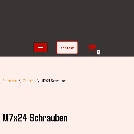
Zum
Inhalt
springen
Kontakt
0
Startseite
\
Zubehör
\
M7x24 Schrauben
M7x24 Schrauben