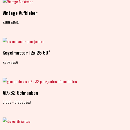
Vintage Aufkleber
2,90
€
o. MwSt.
Kegelmutter 12x125 60°
2,75
€
o. MwSt.
M7x32 Schrauben
0,80
€
–
0,90
€
o. MwSt.