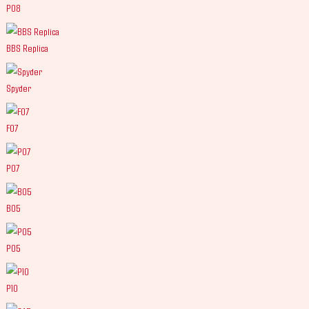
P08
BBS Replica
Spyder
F07
P07
B05
P05
P10