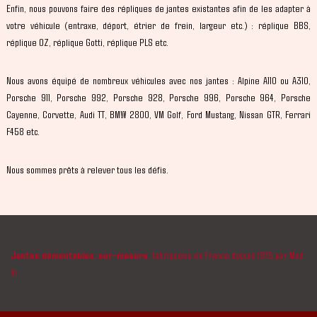
Enfin, nous pouvons faire des répliques de jantes existantes afin de les adapter à
votre véhicule (entraxe, déport, étrier de frein, largeur etc.) : réplique BBS,
réplique OZ, réplique Gotti, réplique PLS etc.
Nous avons équipé de nombreux véhicules avec nos jantes : Alpine A110 ou A310,
Porsche 911, Porsche 992, Porsche 928, Porsche 996, Porsche 964, Porsche
Cayenne, Corvette, Audi TT, BMW 2800, VM Golf, Ford Mustang, Nissan GTR, Ferrari
F458 etc.
Nous sommes prêts à relever tous les défis.
Jantes démontables, sur-mesure
, fabriquées en France depuis 1975 par Mad
In.