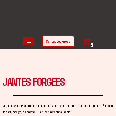
Aller
au
contenu
Contactez-nous
0
JANTES FORGEES
Nous pouvons réaliser les jantes de vos rêves les plus fous sur demande. Entraxe,
déport, design, diamètre… Tout est personnalisable !