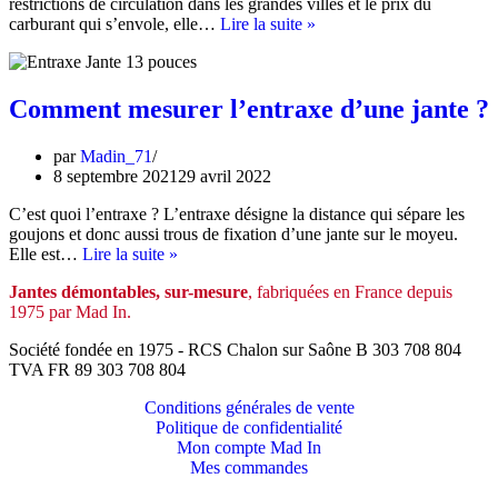
restrictions de circulation dans les grandes villes et le prix du
Comment
carburant qui s’envole, elle…
Lire la suite »
consommer
moins
de
carburant
Comment mesurer l’entraxe d’une jante ?
?
par
Madin_71
8 septembre 2021
29 avril 2022
C’est quoi l’entraxe ? L’entraxe désigne la distance qui sépare les
goujons et donc aussi trous de fixation d’une jante sur le moyeu.
Comment
Elle est…
Lire la suite »
mesurer
Jantes démontables, sur-mesure
, fabriquées en France depuis
l’entraxe
1975 par Mad In.
d’une
jante
Société fondée en 1975 - RCS Chalon sur Saône B 303 708 804
?
TVA FR 89 303 708 804
Conditions générales de vente
Politique de confidentialité
Mon compte Mad In
Mes commandes