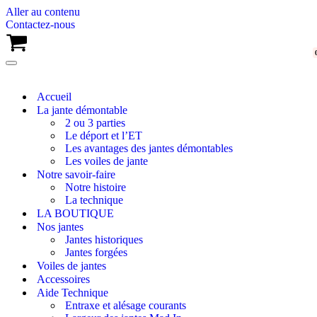
Aller au contenu
Contactez-nous
Panier
Menu
de
navigation
Accueil
La jante démontable
2 ou 3 parties
Le déport et l’ET
Les avantages des jantes démontables
Les voiles de jante
Notre savoir-faire
Notre histoire
La technique
LA BOUTIQUE
Nos jantes
Jantes historiques
Jantes forgées
Voiles de jantes
Accessoires
Aide Technique
Entraxe et alésage courants