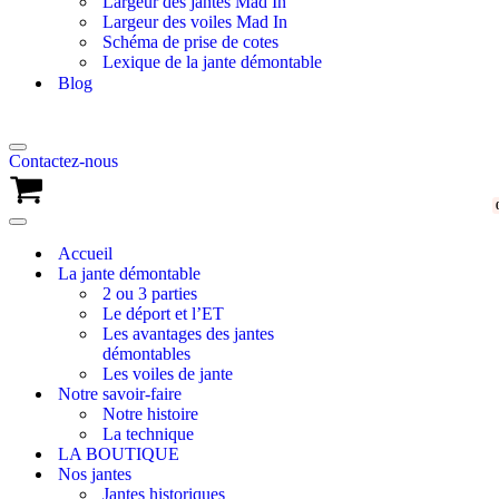
Largeur des jantes Mad In
Largeur des voiles Mad In
Schéma de prise de cotes
Lexique de la jante démontable
Blog
Menu
Contactez-nous
de
navigation
Panier
Menu
de
Accueil
navigation
La jante démontable
2 ou 3 parties
Le déport et l’ET
Les avantages des jantes
démontables
Les voiles de jante
Notre savoir-faire
Notre histoire
La technique
LA BOUTIQUE
Nos jantes
Jantes historiques