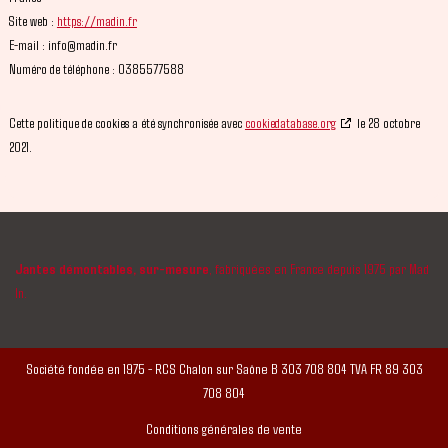
Site web :
https://madin.fr
E-mail :
info@
madin.fr
Numéro de téléphone : 0385577588
Cette politique de cookies a été synchronisée avec
cookiedatabase.org
le 28 octobre
2021.
Jantes démontables, sur-mesure
, fabriquées en France depuis 1975 par Mad
In.
Société fondée en 1975 - RCS Chalon sur Saône B 303 708 804 TVA FR 89 303
708 804
Conditions générales de vente