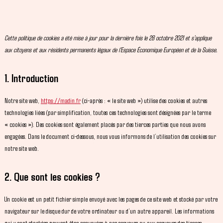
Cette politique de cookies a été mise à jour pour la dernière fois le 28 octobre 2021 et s’applique
aux citoyens et aux résidents permanents légaux de l’Espace Économique Européen et de la Suisse.
1. Introduction
Notre site web,
https://madin.fr
(ci-après : « le site web ») utilise des cookies et autres
technologies liées (par simplification, toutes ces technologies sont désignées par le terme
« cookies »). Des cookies sont également placés par des tierces parties que nous avons
engagées. Dans le document ci-dessous, nous vous informons de l’utilisation des cookies sur
notre site web.
2. Que sont les cookies ?
Un cookie est un petit fichier simple envoyé avec les pages de ce site web et stocké par votre
navigateur sur le disque dur de votre ordinateur ou d’un autre appareil. Les informations
qui y sont stockées peuvent être renvoyées à nos serveurs ou aux serveurs des tierces