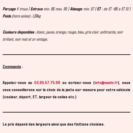
Perçage
4 trous |
Entraxe
min. 95 max. 115 |
Alésage
min. 57 |
ET
: de ET -86 à ET 51 |
Poids
(hors voiles) : 1,38kg
Couleurs disponibles
: blanc, jaune, orange, rouge, bleu, gris clair, anthracite, noir
brillant, noir mat et or vintage.
Commande
:
Appelez-nous au
03.85.57.75.88
ou
écrivez-nous (
info@madin.fr
)
, nous
vous conseillerons sur le choix de la jante sur-mesure pour votre véhicule
(couleur, déport, ET, largeur de voiles etc.)
Le prix dépend des largeurs ainsi que des finitions choisies.