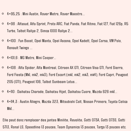
4×95,25 : Mini Austin, Rover Metro, Rover Maestro…
4×98 : Alfasud, Alfa Sprint, Proto ARC, Fiat Panda, Fiat Ritmo, Fiat 127, Fiat 126p, R5
Turbo, Talbot Rallye 2, Simca 1000 Rallye 2…
4×100 : Fun Boost, Opel Manta, Opel Ascona, Opel Kadett, Opel Corsa, VW Polo,
Renault Twingo …
4×101,6 : MG Metro, Mini Cooper…
4×108 : Alfa Spider, Alfa Montreal, Citroen AX GTI, Citroen Visa GTI, Ford Sierra,
Ford Fiesta (Mk1, mk2, mk3), Ford Escort (mk1, mk2, mk3, mk4), Ford Capri, Peugeot
205 (GTI), Peugeot 106, Talbot Sunbeam Lotus…
4×110 : Daihatsu Charade, Daihatsu Hijet, Daihatsu Cuore, Mazda 626 mk1…
4×114,3 : Austin Allegro, Mazda 323, Mitsubishi Colt, Nissan Primera, Toyota Celica
Mk1…
Elle peut donc remplacer des jantes Minilite, Revolite, Gotti 073A, Gotti 073S, Gotti
5T13, Ronal LS, Speedline 13 pouces, Team Dynamics 13 pouces, Targa 13 pouces etc.