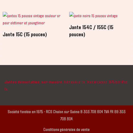
Jante 154C / 155C (15
Jante 15C (15 pouces)
pouces)
Jantes démontables, sur-mesure
, fabriquées en France depuis 1975 par Mad
In.
Société fondée en 1975 - RCS Chalon sur Saône B 303 708 804 TVA FR 89 303
708 804
Conditions générales de vente