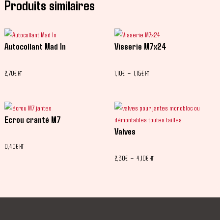
Produits similaires
Autocollant Mad In
Visserie M7x24
2,70
€
1,10
€
–
1,15
€
HT
HT
Ecrou cranté M7
Valves
0,40
€
HT
2,30
€
–
4,10
€
HT